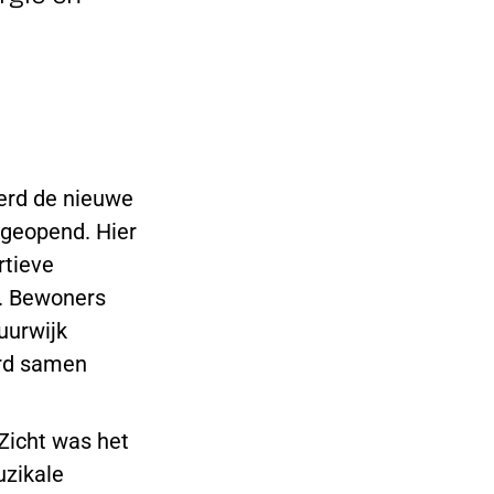
werd de nieuwe
geopend. Hier
rtieve
er. Bewoners
uurwijk
erd samen
Zicht was het
uzikale