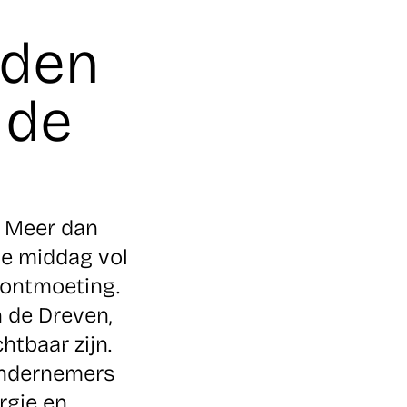
rden
 de
! Meer dan
e middag vol
 ontmoeting.
 de Dreven,
htbaar zijn.
ondernemers
rgie en