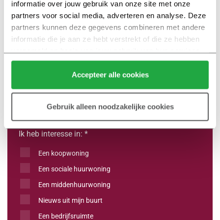
informatie over jouw gebruik van onze site met onze 
✓ Nuttige informatie rondom het kopen van een
partners voor social media, adverteren en analyse. Deze 
nieuwbouwwoning
partners kunnen deze gegevens combineren met andere 
informatie die je aan ze hebt verstrekt of die ze hebben 
verzameld op basis van jouw gebruik van hun services.
Klik hier 
voor meer informatie over ons cookiebeleid.
Accepteer alle cookies
Gebruik alleen noodzakelijke cookies
Ik heb interesse in: *
Een koopwoning
Een sociale huurwoning
Een middenhuurwoning
Nieuws uit mijn buurt
Een bedrijfsruimte