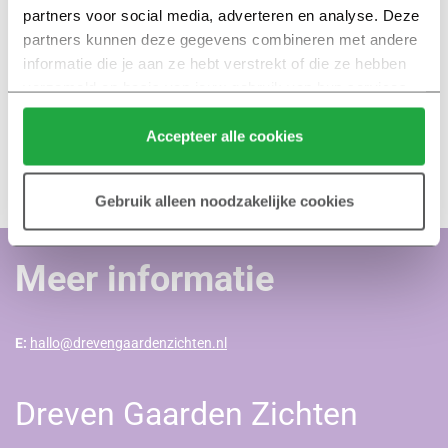
partners voor social media, adverteren en analyse. Deze 
partners kunnen deze gegevens combineren met andere 
informatie die je aan ze hebt verstrekt of die ze hebben 
verzameld op basis van jouw gebruik van hun services.
Jouw mening is belangrijk!
Klik hier 
voor meer informatie over ons cookiebeleid.
Kun je er niet bij zijn? Geef je mening online!
Accepteer alle cookies
Ga naar de enquête →
Gebruik alleen noodzakelijke cookies
Meer informatie
E:
hallo@drevengaardenzichten.nl
Dreven Gaarden Zichten