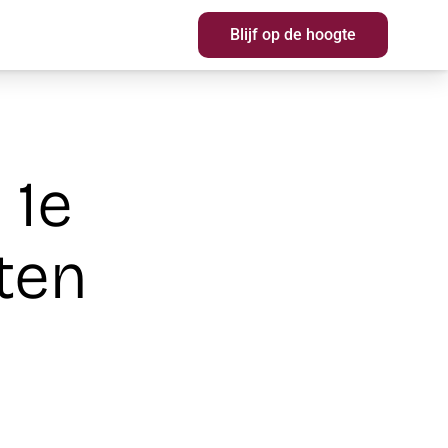
Blijf op de hoogte
Blijf op de hoogte
 1e
ten