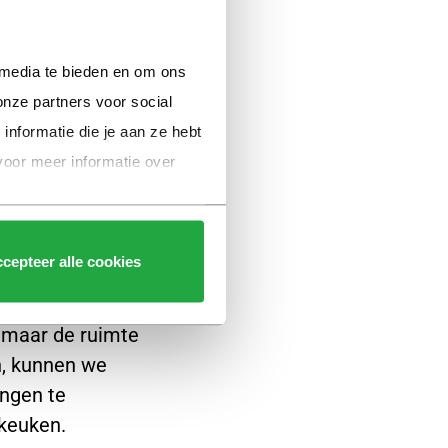
 Bij het maken
n zoals:
 media te bieden en om ons 
nze partners voor social 
formatie die je aan ze hebt 
voor meer informatie over 
cepteer alle cookies
 maar de ruimte
n, kunnen we
ngen te
 keuken.