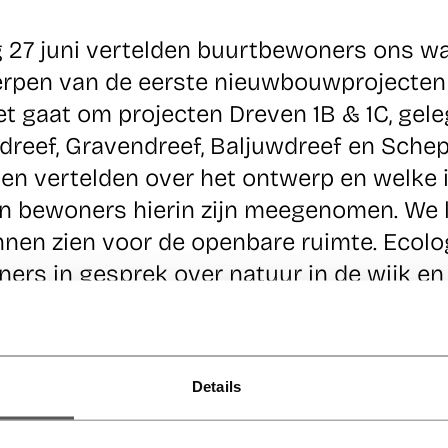
 27 juni vertelden buurtbewoners ons wa
rpen van de eerste nieuwbouwprojecten 
t gaat om projecten Dreven 1B & 1C, gel
dreef, Gravendreef, Baljuwdreef en Schep
ten vertelden over het ontwerp en welke 
 bewoners hierin zijn meegenomen. We l
nnen zien voor de openbare ruimte. Ecol
ers in gesprek over natuur in de wijk e
konden al hun vragen stellen.
rijk vindt
Details
eenkomst op 23 februari 2023 maakten buurtbewone