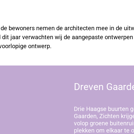
 de bewoners nemen de architecten mee in de uit
 dit jaar verwachten wij de aangepaste ontwerpen 
t voorlopige ontwerp.
Dreven Gaard
Drie Haagse buurten g
Gaarden, Zichten krijg
volop groene buitenrui
plekken om elkaar te 