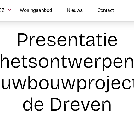
GZ
GZ
Woningaanbod
Woningaanbod
Nieuws
Nieuws
Contact
Contact
Presentatie
hetsontwerpen
euwbouwprojec
de Dreven