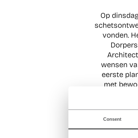
Op dinsdag
schetsontwe
vonden. He
Dorpers
Architec
wensen van
eerste pla
met bewon
Wat u belang
Consent
Tijdens de bij