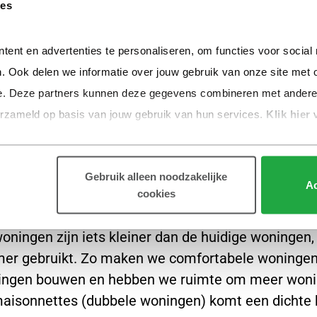
 Buurtbewoners vertelden wat ze belangrijk vinden.
ies
p is zoveel mogelijk rekening gehouden met wense
inige, geïsoleerde en geluidsdichte woning
tent en advertenties te personaliseren, om functies voor social
 aan de straatkant
. Ook delen we informatie over jouw gebruik van onze site met o
 in de berging
e. Deze partners kunnen deze gegevens combineren met andere in
kken in de fietsenberging
erzameld op basis van jouw gebruik van hun services.
 Klik hier 
is binnen in het gebouw
geschikt zijn voor senioren
Gebruik alleen noodzakelijke
Ac
cookies
n de woning
ingen zijn iets kleiner dan de huidige woningen,
mer gebruikt. Zo maken we comfortabele woninge
ingen bouwen en hebben we ruimte om meer woni
maisonnettes (dubbele woningen) komt een dichte