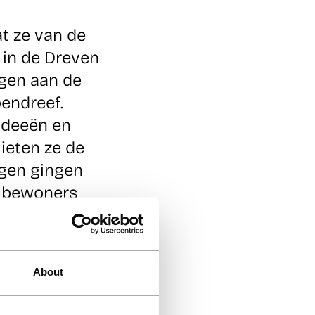
t ze van de
in de Dreven
egen aan de
endreef.
ideeën en
ieten ze de
ogen gingen
n bewoners
About
rs kennis met