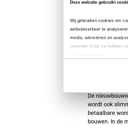
de architecten.
Deze website gebruikt cook
van het ontwer
Een energiezu
Wij gebruiken cookies om con
De woonkamer
websiteverkeer te analyseren
De wasmachine
media, adverteren en analys
Voldoende ple
verstrekt of die ze hebben v
Het trappenhu
ons cookiebeleid.
Woningen die 
Indeling va
De nieuwbouwwon
wordt ook slim
betaalbare won
bouwen. In de 