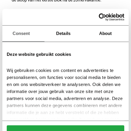
de sloop van het eerste blok na de zomervakantie.
Meld je aan voor de nieuwsbrief
en blijf op de hoogte!
Consent
Details
About
✓ Over de laatste ontwikkelingen en bijeenkomsten
✓ Wanneer nieuwe huurwoningen in de verhuur gaan
Deze website gebruikt cookies
✓ Nuttige informatie rondom het kopen van een
nieuwbouwwoning
Wij gebruiken cookies om content en advertenties te 
personaliseren, om functies voor social media te bieden 
en om ons websiteverkeer te analyseren. Ook delen we 
informatie over jouw gebruik van onze site met onze 
partners voor social media, adverteren en analyse. Deze 
partners kunnen deze gegevens combineren met andere 
informatie die je aan ze hebt verstrekt of die ze hebben 
verzameld op basis van jouw gebruik van hun services.
Klik hier 
voor meer informatie over ons cookiebeleid.
Ik heb interesse in: *